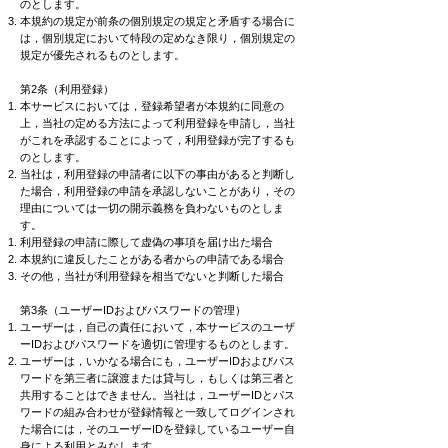
のとします。
本規約の規定が前条の個別規定の規定と矛盾する場合に
は，個別規定において特段の定めなき限り，個別規定の
規定が優先されるものとします。
第2条（利用登録）
本サービスにおいては，登録希望者が本規約に同意の
上，当社の定める方法によって利用登録を申請し，当社
がこれを承認することによって，利用登録が完了するも
のとします。
当社は，利用登録の申請者に以下の事由があると判断し
た場合，利用登録の申請を承認しないことがあり，その
理由については一切の開示義務を負わないものとしま
す。
利用登録の申請に際して虚偽の事項を届け出た場合
本規約に違反したことがある者からの申請である場合
その他，当社が利用登録を相当でないと判断した場合
第3条（ユーザーIDおよびパスワードの管理）
ユーザーは，自己の責任において，本サービスのユーザ
ーIDおよびパスワードを適切に管理するものとします。
ユーザーは，いかなる場合にも，ユーザーIDおよびパス
ワードを第三者に譲渡または貸与し，もしくは第三者と
共用することはできません。当社は，ユーザーIDとパス
ワードの組み合わせが登録情報と一致してログインされ
た場合には，そのユーザーIDを登録しているユーザー自
身による利用とみなします。