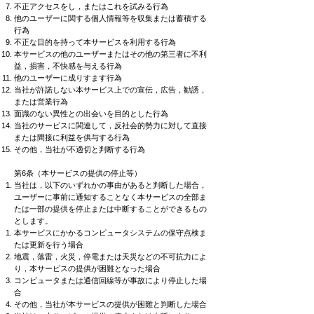
不正アクセスをし，またはこれを試みる行為
他のユーザーに関する個人情報等を収集または蓄積する
行為
不正な目的を持って本サービスを利用する行為
本サービスの他のユーザーまたはその他の第三者に不利
益，損害，不快感を与える行為
他のユーザーに成りすます行為
当社が許諾しない本サービス上での宣伝，広告，勧誘，
または営業行為
面識のない異性との出会いを目的とした行為
当社のサービスに関連して，反社会的勢力に対して直接
または間接に利益を供与する行為
その他，当社が不適切と判断する行為
第6条（本サービスの提供の停止等）
当社は，以下のいずれかの事由があると判断した場合，
ユーザーに事前に通知することなく本サービスの全部ま
たは一部の提供を停止または中断することができるもの
とします。
本サービスにかかるコンピュータシステムの保守点検ま
たは更新を行う場合
地震，落雷，火災，停電または天災などの不可抗力によ
り，本サービスの提供が困難となった場合
コンピュータまたは通信回線等が事故により停止した場
合
その他，当社が本サービスの提供が困難と判断した場合