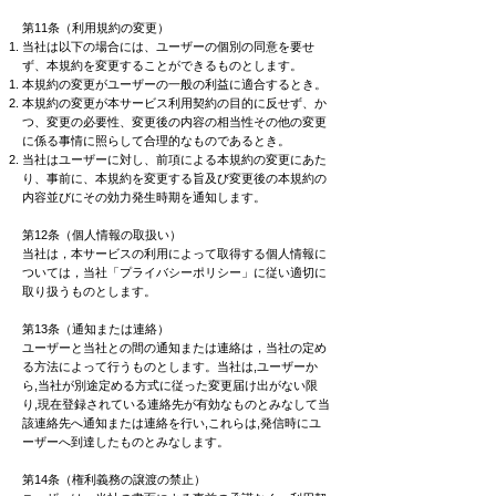
第11条（利用規約の変更）
当社は以下の場合には、ユーザーの個別の同意を要せ
ず、本規約を変更することができるものとします。
本規約の変更がユーザーの一般の利益に適合するとき。
本規約の変更が本サービス利用契約の目的に反せず、か
つ、変更の必要性、変更後の内容の相当性その他の変更
に係る事情に照らして合理的なものであるとき。
当社はユーザーに対し、前項による本規約の変更にあた
り、事前に、本規約を変更する旨及び変更後の本規約の
内容並びにその効力発生時期を通知します。
第12条（個人情報の取扱い）
当社は，本サービスの利用によって取得する個人情報に
ついては，当社「プライバシーポリシー」に従い適切に
取り扱うものとします。
第13条（通知または連絡）
ユーザーと当社との間の通知または連絡は，当社の定め
る方法によって行うものとします。当社は,ユーザーか
ら,当社が別途定める方式に従った変更届け出がない限
り,現在登録されている連絡先が有効なものとみなして当
該連絡先へ通知または連絡を行い,これらは,発信時にユ
ーザーへ到達したものとみなします。
第14条（権利義務の譲渡の禁止）