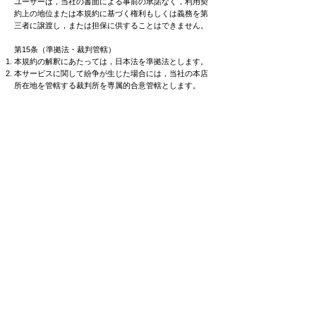
ユーザーは，当社の書面による事前の承諾なく，利用契
約上の地位または本規約に基づく権利もしくは義務を第
三者に譲渡し，または担保に供することはできません。
第15条（準拠法・裁判管轄）
本規約の解釈にあたっては，日本法を準拠法とします。
本サービスに関して紛争が生じた場合には，当社の本店
所在地を管轄する裁判所を専属的合意管轄とします。