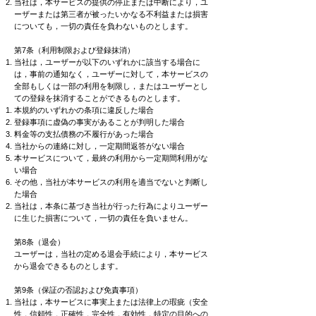
当社は，本サービスの提供の停止または中断により，ユ
ーザーまたは第三者が被ったいかなる不利益または損害
についても，一切の責任を負わないものとします。
第7条（利用制限および登録抹消）
当社は，ユーザーが以下のいずれかに該当する場合に
は，事前の通知なく，ユーザーに対して，本サービスの
全部もしくは一部の利用を制限し，またはユーザーとし
ての登録を抹消することができるものとします。
本規約のいずれかの条項に違反した場合
登録事項に虚偽の事実があることが判明した場合
料金等の支払債務の不履行があった場合
当社からの連絡に対し，一定期間返答がない場合
本サービスについて，最終の利用から一定期間利用がな
い場合
その他，当社が本サービスの利用を適当でないと判断し
た場合
当社は，本条に基づき当社が行った行為によりユーザー
に生じた損害について，一切の責任を負いません。
第8条（退会）
ユーザーは，当社の定める退会手続により，本サービス
から退会できるものとします。
第9条（保証の否認および免責事項）
当社は，本サービスに事実上または法律上の瑕疵（安全
性，信頼性，正確性，完全性，有効性，特定の目的への