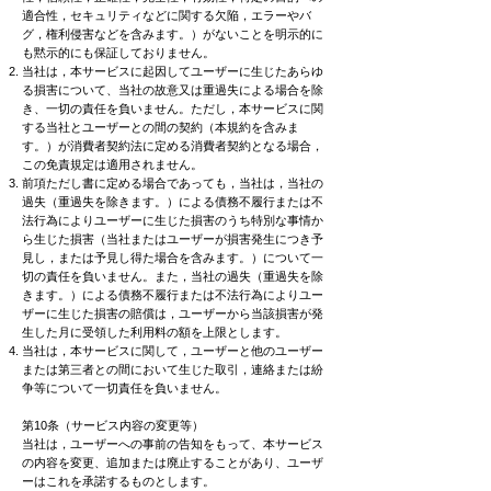
適合性，セキュリティなどに関する欠陥，エラーやバ
グ，権利侵害などを含みます。）がないことを明示的に
も黙示的にも保証しておりません。
当社は，本サービスに起因してユーザーに生じたあらゆ
る損害について、当社の故意又は重過失による場合を除
き、一切の責任を負いません。ただし，本サービスに関
する当社とユーザーとの間の契約（本規約を含みま
す。）が消費者契約法に定める消費者契約となる場合，
この免責規定は適用されません。
前項ただし書に定める場合であっても，当社は，当社の
過失（重過失を除きます。）による債務不履行または不
法行為によりユーザーに生じた損害のうち特別な事情か
ら生じた損害（当社またはユーザーが損害発生につき予
見し，または予見し得た場合を含みます。）について一
切の責任を負いません。また，当社の過失（重過失を除
きます。）による債務不履行または不法行為によりユー
ザーに生じた損害の賠償は，ユーザーから当該損害が発
生した月に受領した利用料の額を上限とします。
当社は，本サービスに関して，ユーザーと他のユーザー
または第三者との間において生じた取引，連絡または紛
争等について一切責任を負いません。
第10条（サービス内容の変更等）
当社は，ユーザーへの事前の告知をもって、本サービス
の内容を変更、追加または廃止することがあり、ユーザ
ーはこれを承諾するものとします。