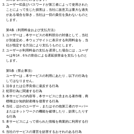
ユーザーID及びパスワードが第三者によって使用された
ことによって生じた損害は，当社に故意又は重大な過失
がある場合を除き，当社は一切の責任を負わないものと
します。
第4条（利用料金および支払方法）
ユーザーは，本サービスの有料部分の対価として，当社
が別途定め，本ウェブサイトに表示する利用料金を，当
社が指定する方法により支払うものとします。
ユーザーが利用料金の支払を遅滞した場合には，ユーザ
ーは年14．6％の割合による遅延損害金を支払うものと
します。
第5条（禁止事項）
ユーザーは，本サービスの利用にあたり，以下の行為を
してはなりません。
法令または公序良俗に違反する行為
犯罪行為に関連する行為
本サービスの内容等，本サービスに含まれる著作権，商
標権ほか知的財産権を侵害する行為
当社，ほかのユーザー，またはその他第三者のサーバー
またはネットワークの機能を破壊したり，妨害したりす
る行為
本サービスによって得られた情報を商業的に利用する行
為
当社のサービスの運営を妨害するおそれのある行為