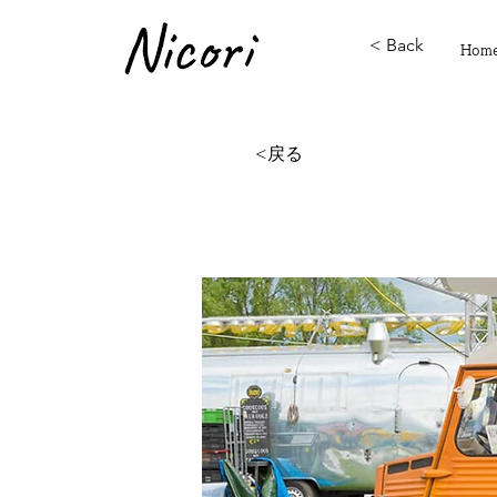
< Back
Hom
< Back
<戻る