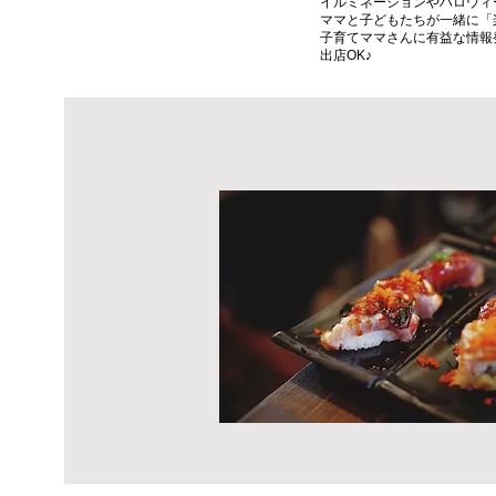
アピールポイント入れる。ア
イルミネーションやハロウィ
ルポイント入れる。アピール
ママと子どもたちが一緒に「
ント入れる。アピールポイン
子育てママさんに有益な情報
れる。
出店OK♪