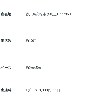
所在地
香川県高松市多肥上町1120-1
出店数
約10店
スペース
約2m×5m
出店料
1ブース 8,000円／1日