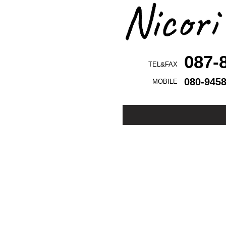
087-
TEL&FAX
080-945
MOBILE