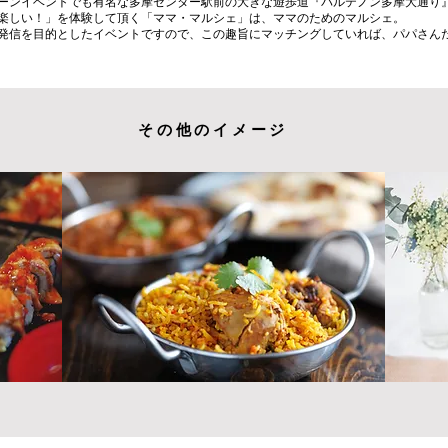
ピールポイント入れる。アピールポイント入れる。アピールポイント入れる。アピ
ーンイベントでも有名な多摩センター駅前の大きな遊歩道『パルテノン多摩大通り
ポイント入れる。アピールポイント入れる。アピールポイント入れる。アピールポ
楽しい！」を体験して頂く「ママ・マルシェ」は、ママのためのマルシェ。
ト入れる。アピールポイント入れる。アピールポイント入れる。アピールポイント
発信を目的としたイベントですので、この趣旨にマッチングしていれば、パパさん
その他のイメージ
その他のイメージ