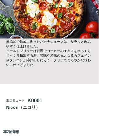
無添加で熟成に拘ったバナナジュースは、サラッと飲み
やすく仕上げました。
コールドブリューは低温でコーヒーのエキスをゆっくり
じっくり抽出する為、苦味や渋味の元となるカフェイン
やタンニンが溶け出しにくく、クリアでまろやかな味わ
いに仕上げました。
K0001
出店者コード
Nicori（ニコリ）
基本情報
車種情報