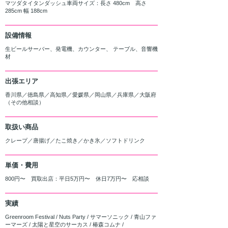
マツダタイタンダッシュ車両サイズ：長さ 480cm 高さ
285cm 幅 188cm
設備情報
生ビールサーバー、発電機、カウンター、 テーブル、音響機
材
出張エリア
香川県／徳島県／高知県／愛媛県／岡山県／兵庫県／大阪府
（その他相談）
取扱い商品
クレープ／唐揚げ／たこ焼き／かき氷／ソフトドリンク
単価・費用
800円〜 買取出店：平日5万円〜 休日7万円〜 応相談
実績
Greenroom Festival / Nuts Party / サマーソニック / 青山ファ
ーマーズ / 太陽と星空のサーカス / 椿森コムナ /